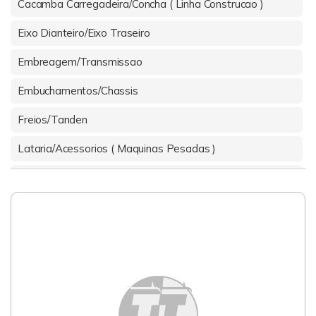
Cacamba Carregadeira/Concha ( Linha Construcao )
Eixo Dianteiro/Eixo Traseiro
Embreagem/Transmissao
Embuchamentos/Chassis
Freios/Tanden
Lataria/Acessorios ( Maquinas Pesadas )
Material Desgaste (fps)
Material Rodante
Motor
Sistema Hidraulico