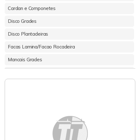
Cardan e Componetes
Disco Grades
Disco Plantadeiras
Facas Lamina/Facao Rocadeira
Mancais Grades
Pecas Colhedoras de Forragem
Pecas Colheitadeira
Pecas em Geral p/Implementos Agricolas
Pecas Grades
Pecas Guincho Guimatra/Tmo
Pecas Plantadeiras