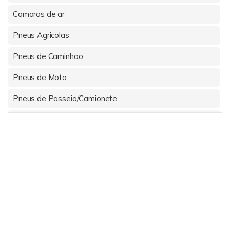
Camaras de ar
Pneus Agricolas
Pneus de Caminhao
Pneus de Moto
Pneus de Passeio/Camionete
Pneus Fora de Estrada
Pneus Industriais
Protetor Camara de ar
Rodas